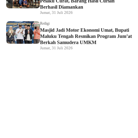
Pelaku Curat, Barang Hasil Curian
Berhasil Diamankan
Jumat, 31 Juli 2026
Reiligi
Masjid Jadi Motor Ekonomi Umat, Bupati
Maluku Tengah Resmikan Program Jum’at
Berkah Samudera UMKM
Jumat, 31 Juli 2026
Hukum dan Kriminal
Rumah Bendahara Sekretariat DPRP PBD
Digeledah, Penyidik Amankan Satu Berkas
Dugaan Korupsi
Jumat, 31 Juli 2026
KPU Raja Ampat Gelar Pendidikan
Pemilih di Saporkren, Dorong Kualitas
Demokrasi Lokal
Jumat, 31 Juli 2026
Hukum dan Kriminal
Polda Papua Barat Daya Geledah Kantor
DPRP Termasuk Ruangan Sekwan dan