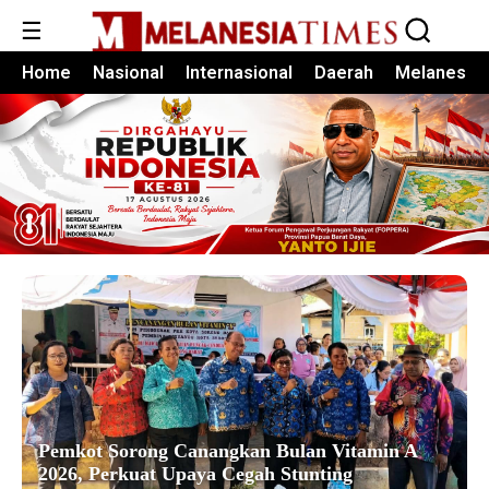
☰
Home
Nasional
Internasional
Daerah
Melanesia
Pemkot Sorong Canangkan Bulan Vitamin A
2026, Perkuat Upaya Cegah Stunting