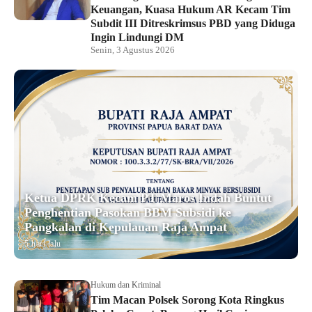
Keuangan, Kuasa Hukum AR Kecam Tim
Subdit III Ditreskrimsus PBD yang Diduga
Ingin Lindungi DM
Senin, 3 Agustus 2026
Ketua DPRK Kecam PT Maros Indah Buntut
Penghentian Pasokan BBM Subsidi ke
Pangkalan di Kepulauan Raja Ampat
5 hari lalu
Hukum dan Kriminal
Tim Macan Polsek Sorong Kota Ringkus