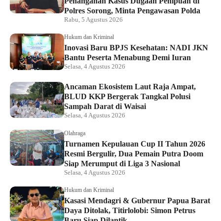
Penanganan Kasus Dugaan Penipuan di
Polres Sorong, Minta Pengawasan Polda
Rabu, 5 Agustus 2026
Hukum dan Kriminal
Inovasi Baru BPJS Kesehatan: NADI JKN
Bantu Peserta Menabung Demi Iuran
Selasa, 4 Agustus 2026
Ancaman Ekosistem Laut Raja Ampat,
BLUD KKP Bergerak Tangkal Polusi
Sampah Darat di Waisai
Selasa, 4 Agustus 2026
Olahraga
Turnamen Kepulauan Cup II Tahun 2026
Resmi Bergulir, Dua Pemain Putra Doom
Siap Merumput di Liga 3 Nasional
Selasa, 4 Agustus 2026
Hukum dan Kriminal
Kasasi Mendagri & Gubernur Papua Barat
Daya Ditolak, Titirlolobi: Simon Petrus
Baru Siap Dilantik