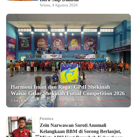
Selasa, 4 Agustus 2026
Harmoni Iman dan Raga: GPdI Shekinah
Waisai Gelar Shekinah Futsal Competition 2026
2 hari lalu
Peristiwa
Zein Narwawan Soroti Anomali
Kelangkaan BBM di Sorong Berlanjut,