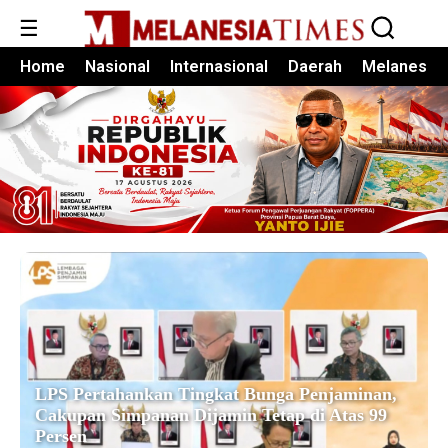
☰
Home
Nasional
Internasional
Daerah
Melanesia
LPS Pertahankan Tingkat Bunga Penjaminan,
Cakupan Simpanan Dijamin Tetap di Atas 99
Persen