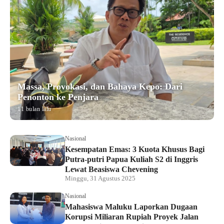
Massa, Provokasi, dan Bahaya Kepo: Dari
Penonton ke Penjara
11 bulan lalu
Nasional
Kesempatan Emas: 3 Kuota Khusus Bagi
Putra-putri Papua Kuliah S2 di Inggris
Lewat Beasiswa Chevening
Minggu, 31 Agustus 2025
Nasional
Mahasiswa Maluku Laporkan Dugaan
Korupsi Miliaran Rupiah Proyek Jalan