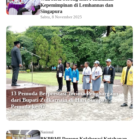
Kepemimpinan di Lemhannas dan
Singapura
Sabtu, 8 November 2025
13 Pemuda Berprestasi Terima Penghargaan
dari Bupati Zulkarnain di Hari Sumpah
Pemuda ke-97
9 bulan lalu
Nasional
BKPRMI Dorong Kolaborasi Ketahanan