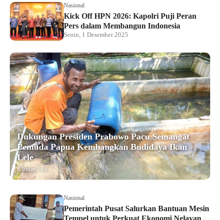
Nasional
Kick Off HPN 2026: Kapolri Puji Peran
Pers dalam Membangun Indonesia
Senin, 1 Desember 2025
Dukungan Presiden Prabowo Pacu Semangat
Pemuda Papua Kembangkan Budidaya Ikan
Lele
8 bulan lalu
Nasional
Pemerintah Pusat Salurkan Bantuan Mesin
Tempel untuk Perkuat Ekonomi Nelayan