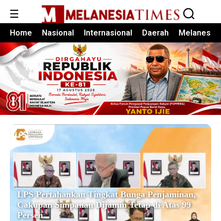
☰
Home
Nasional
Internasional
Daerah
Melanesia
LPS Pertahankan Tingkat Bunga Penjaminan,
Cakupan Simpanan Dijamin Tetap di Atas 99
Persen