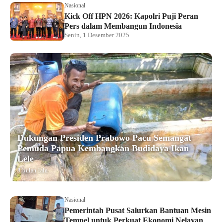
Nasional
Kick Off HPN 2026: Kapolri Puji Peran
Pers dalam Membangun Indonesia
Senin, 1 Desember 2025
Dukungan Presiden Prabowo Pacu Semangat
Pemuda Papua Kembangkan Budidaya Ikan
Lele
8 bulan lalu
Nasional
Pemerintah Pusat Salurkan Bantuan Mesin
Tempel untuk Perkuat Ekonomi Nelayan