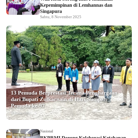
Kepemimpinan di Lemhannas dan
Singapura
Sabtu, 8 November 2025
13 Pemuda Berprestasi Terima Penghargaan
dari Bupati Zulkarnain di Hari Sumpah
Pemuda ke-97
9 bulan lalu
Nasional
BKPRMI Dorong Kolaborasi Ketahanan