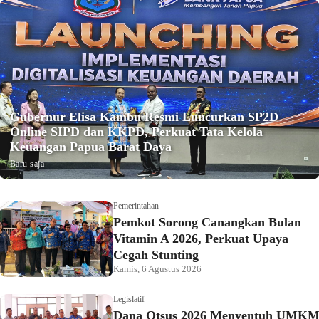
Gubernur Elisa Kambu Resmi Luncurkan SP2D
Online SIPD dan KKPD, Perkuat Tata Kelola
Keuangan Papua Barat Daya
Baru saja
Pemerintahan
Pemkot Sorong Canangkan Bulan
Vitamin A 2026, Perkuat Upaya
Cegah Stunting
Kamis, 6 Agustus 2026
Legislatif
Dana Otsus 2026 Menyentuh UMK