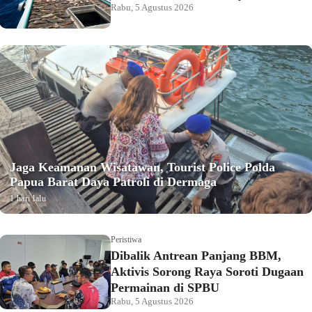
Rabu, 5 Agustus 2026
Jaga Keamanan Wisatawan, Tourist Police Polda
Papua Barat Daya Patroli di Dermaga
1 hari lalu
Peristiwa
Dibalik Antrean Panjang BBM,
Aktivis Sorong Raya Soroti Dugaan
Permainan di SPBU
Rabu, 5 Agustus 2026