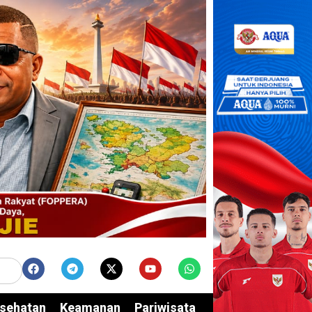
sehatan
Keamanan
Pariwisata
Edukasi
Opini