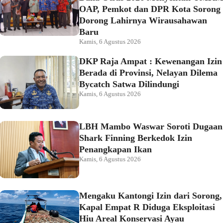
OAP, Pemkot dan DPR Kota Sorong
Dorong Lahirnya Wirausahawan
Baru
Kamis, 6 Agustus 2026
DKP Raja Ampat : Kewenangan Izin
Berada di Provinsi, Nelayan Dilema
Bycatch Satwa Dilindungi
Kamis, 6 Agustus 2026
LBH Mambo Waswar Soroti Dugaan
Shark Finning Berkedok Izin
Penangkapan Ikan
Kamis, 6 Agustus 2026
Mengaku Kantongi Izin dari Sorong,
Kapal Empat R Diduga Eksploitasi
Hiu Areal Konservasi Ayau