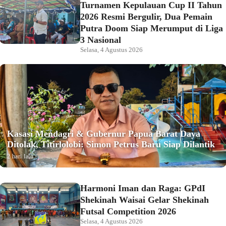
Turnamen Kepulauan Cup II Tahun
2026 Resmi Bergulir, Dua Pemain
Putra Doom Siap Merumput di Liga
3 Nasional
Selasa, 4 Agustus 2026
Kasasi Mendagri & Gubernur Papua Barat Daya
Ditolak, Titirlolobi: Simon Petrus Baru Siap Dilantik
2 hari lalu
Harmoni Iman dan Raga: GPdI
Shekinah Waisai Gelar Shekinah
Futsal Competition 2026
Selasa, 4 Agustus 2026