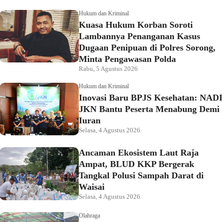
Hukum dan Kriminal
Kuasa Hukum Korban Soroti
Lambannya Penanganan Kasus
Dugaan Penipuan di Polres Sorong,
Minta Pengawasan Polda
Rabu, 5 Agustus 2026
Hukum dan Kriminal
Inovasi Baru BPJS Kesehatan: NAD
JKN Bantu Peserta Menabung Demi
Iuran
Selasa, 4 Agustus 2026
Ancaman Ekosistem Laut Raja
Ampat, BLUD KKP Bergerak
Tangkal Polusi Sampah Darat di
Waisai
Selasa, 4 Agustus 2026
Olahraga