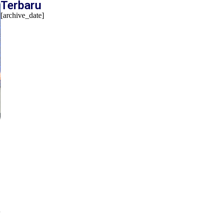
Terbaru
[archive_date]
M