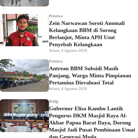
Peristiwa
Zein Narwawan Soroti Anomali
Kelangkaan BBM di Sorong
Berlanjut, Minta APH Usut
Penyebab Kelangkaan
Selasa, 4 Agustus 2026
Peristiwa
Antrean BBM Subsidi Masih
Panjang, Warga Minta Pimpianan
Pertamina Dievaluasi Total
Selasa, 4 Agustus 2026
Reiligi
Gubernur Elisa Kambu Lantik
Pengurus DKM Masjid Raya Al-
Akbar Papua Barat Daya, Dorong
Masjid Jadi Pusat Pembinaan Umat
dan Generasi Muda