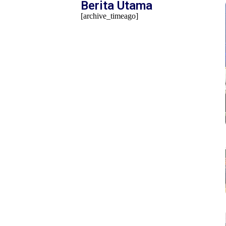
Berita Utama
[archive_timeago]