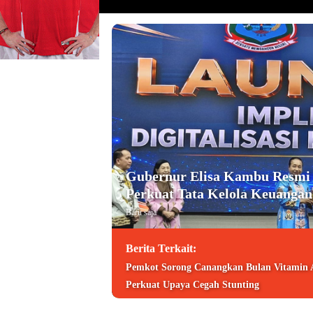
Gubernur Elisa Kambu Resmi
Perkuat Tata Kelola Keuangan
Baru saja
Berita Terkait:
Pemkot Sorong Canangkan Bulan Vitamin A
Perkuat Upaya Cegah Stunting