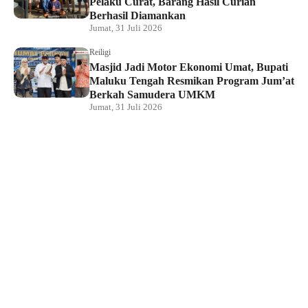
Pelaku Curat, Barang Hasil Curian
Berhasil Diamankan
Jumat, 31 Juli 2026
Reiligi
Masjid Jadi Motor Ekonomi Umat, Bupati
Maluku Tengah Resmikan Program Jum’at
Berkah Samudera UMKM
Jumat, 31 Juli 2026
Hukum dan Kriminal
Rumah Bendahara Sekretariat DPRP PBD
Digeledah, Penyidik Amankan Satu Berkas
Dugaan Korupsi
Jumat, 31 Juli 2026
KPU Raja Ampat Gelar Pendidikan
Pemilih di Saporkren, Dorong Kualitas
Demokrasi Lokal
Jumat, 31 Juli 2026
Hukum dan Kriminal
Polda Papua Barat Daya Geledah Kantor
DPRP Termasuk Ruangan Sekwan dan