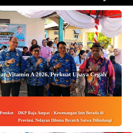
an Vitamin A 2026, Perkuat Upaya Cegah
 Pemkot
DKP Raja Ampat : Kewenangan Izin Berada di
Provinsi, Nelayan Dilema Bycatch Satwa Dilindungi