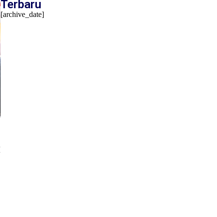
Terbaru
[archive_date]
M