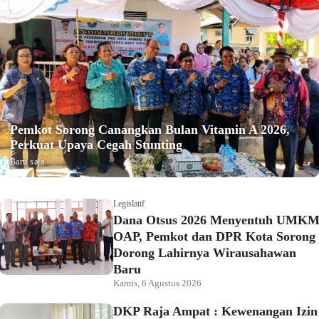
Pemkot Sorong Canangkan Bulan Vitamin A 2026,
Perkuat Upaya Cegah Stunting
Baru saja
Legislatif
Dana Otsus 2026 Menyentuh UMK
OAP, Pemkot dan DPR Kota Sorong
Dorong Lahirnya Wirausahawan
Baru
Kamis, 6 Agustus 2026
DKP Raja Ampat : Kewenangan Izin