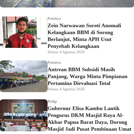
2 hari lalu
Peristiwa
Zein Narwawan Soroti Anomali
Kelangkaan BBM di Sorong
Berlanjut, Minta APH Usut
Penyebab Kelangkaan
Selasa, 4 Agustus 2026
Peristiwa
Antrean BBM Subsidi Masih
Panjang, Warga Minta Pimpianan
Pertamina Dievaluasi Total
Selasa, 4 Agustus 2026
Reiligi
Gubernur Elisa Kambu Lantik
Pengurus DKM Masjid Raya Al-
Akbar Papua Barat Daya, Dorong
Masjid Jadi Pusat Pembinaan Umat