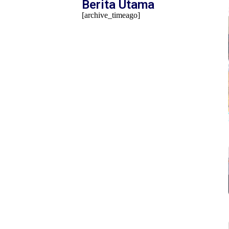
Berita Utama
[archive_timeago]