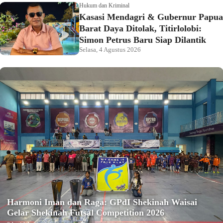
Hukum dan Kriminal
Kasasi Mendagri & Gubernur Papua
Barat Daya Ditolak, Titirlolobi:
Simon Petrus Baru Siap Dilantik
Selasa, 4 Agustus 2026
Harmoni Iman dan Raga: GPdI Shekinah Waisai
Gelar Shekinah Futsal Competition 2026