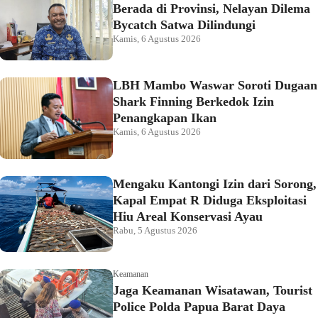
Berada di Provinsi, Nelayan Dilema
Bycatch Satwa Dilindungi
Kamis, 6 Agustus 2026
LBH Mambo Waswar Soroti Dugaan
Shark Finning Berkedok Izin
Penangkapan Ikan
Kamis, 6 Agustus 2026
Mengaku Kantongi Izin dari Sorong,
Kapal Empat R Diduga Eksploitasi
Hiu Areal Konservasi Ayau
Rabu, 5 Agustus 2026
Keamanan
Jaga Keamanan Wisatawan, Tourist
Police Polda Papua Barat Daya