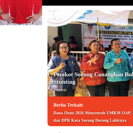
Pemkot Sorong Canangkan Bul
Stunting
Baru saja
Berita Terkait:
Dana Otsus 2026 Menyentuh UMKM OAP,
dan DPR Kota Sorong Dorong Lahirnya
Wirausahawan Baru