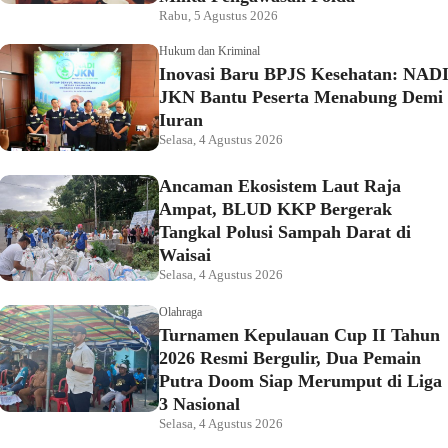
Rabu, 5 Agustus 2026
Hukum dan Kriminal
Inovasi Baru BPJS Kesehatan: NAD
JKN Bantu Peserta Menabung Demi
Iuran
Selasa, 4 Agustus 2026
Ancaman Ekosistem Laut Raja
Ampat, BLUD KKP Bergerak
Tangkal Polusi Sampah Darat di
Waisai
Selasa, 4 Agustus 2026
Olahraga
Turnamen Kepulauan Cup II Tahun
2026 Resmi Bergulir, Dua Pemain
Putra Doom Siap Merumput di Liga
3 Nasional
Selasa, 4 Agustus 2026