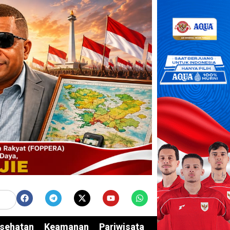
sehatan
Keamanan
Pariwisata
Edukasi
Opini