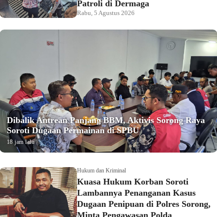
Patroli di Dermaga
Rabu, 5 Agustus 2026
Dibalik Antrean Panjang BBM, Aktivis Sorong Raya
Soroti Dugaan Permainan di SPBU
18 jam lalu
Hukum dan Kriminal
Kuasa Hukum Korban Soroti
Lambannya Penanganan Kasus
Dugaan Penipuan di Polres Sorong,
Minta Pengawasan Polda