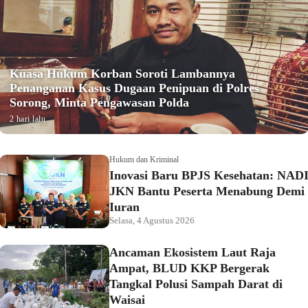
Kuasa Hukum Korban Soroti Lambannya
Penanganan Kasus Dugaan Penipuan di Polres
Sorong, Minta Pengawasan Polda
2 hari lalu
Hukum dan Kriminal
Inovasi Baru BPJS Kesehatan: NAD
JKN Bantu Peserta Menabung Demi
Iuran
Selasa, 4 Agustus 2026
Ancaman Ekosistem Laut Raja
Ampat, BLUD KKP Bergerak
Tangkal Polusi Sampah Darat di
Waisai