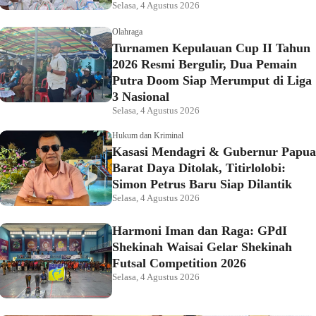
Selasa, 4 Agustus 2026
Olahraga
Turnamen Kepulauan Cup II Tahun
2026 Resmi Bergulir, Dua Pemain
Putra Doom Siap Merumput di Liga
3 Nasional
Selasa, 4 Agustus 2026
Hukum dan Kriminal
Kasasi Mendagri & Gubernur Papua
Barat Daya Ditolak, Titirlolobi:
Simon Petrus Baru Siap Dilantik
Selasa, 4 Agustus 2026
Harmoni Iman dan Raga: GPdI
Shekinah Waisai Gelar Shekinah
Futsal Competition 2026
Selasa, 4 Agustus 2026