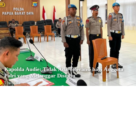
Kapolda Audie: Tidak Ada Toleransi bagi Anggota
Polri yang Melanggar Disiplin
5 hari lalu
Reiligi
Konfercab Ke-IV NU Kota Sorong
Tetapkan Ustadz M. Muhyiddin
sebagai Ketua PCNU Kota Sorong
Minggu, 2 Agustus 2026