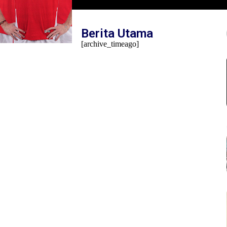
Mambo Waswar Soroti Implementasi UU N
Tahun 2014 di Raja Ampat
Berita Utama
[archive_timeago]