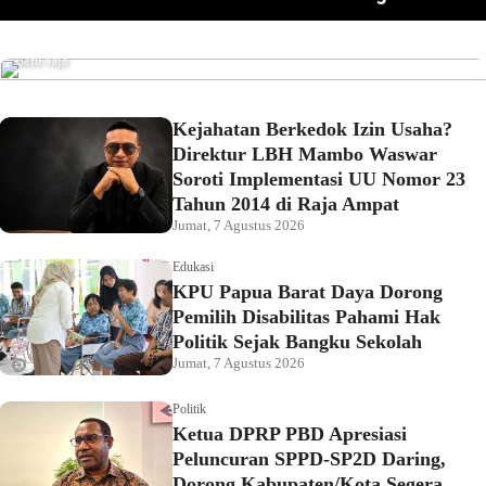
Pemkot Sorong Salurkan Alsintan kepada Kelompok
omor 23
Pahami Hak Politik Sejak Bangku Sekolah
Tani, Dorong Produktivitas dan Ketahanan Pangan
Baru saja
Kejahatan Berkedok Izin Usaha?
Direktur LBH Mambo Waswar
Soroti Implementasi UU Nomor 23
Tahun 2014 di Raja Ampat
Jumat, 7 Agustus 2026
Edukasi
KPU Papua Barat Daya Dorong
Pemilih Disabilitas Pahami Hak
Politik Sejak Bangku Sekolah
Jumat, 7 Agustus 2026
Politik
Ketua DPRP PBD Apresiasi
Peluncuran SPPD-SP2D Daring,
Dorong Kabupaten/Kota Segera