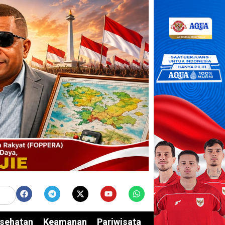
sehatan
Keamanan
Pariwisata
Edukasi
Opini