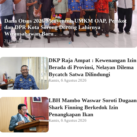
Dana Otsus 2026 Menyentuh UMKM OAP, Pemkot
dan DPR Kota Sorong Dorong Lahirnya
Wirausahawan Baru
21 jam lalu
DKP Raja Ampat : Kewenangan Izin
Berada di Provinsi, Nelayan Dilema
Bycatch Satwa Dilindungi
Kamis, 6 Agustus 2026
LBH Mambo Waswar Soroti Dugaan
Shark Finning Berkedok Izin
Penangkapan Ikan
Kamis, 6 Agustus 2026