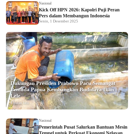
Nasional
Kick Off HPN 2026: Kapolri Puji Peran
Pers dalam Membangun Indonesia
Senin, 1 Desember 2025
Dukungan Presiden Prabowo Pacu Semangat
Pemuda Papua Kembangkan Budidaya Ikan
Lele
8 bulan lalu
Nasional
Pemerintah Pusat Salurkan Bantuan Mesin
Tempel untuk Perkuat Ekonomi Nelayan