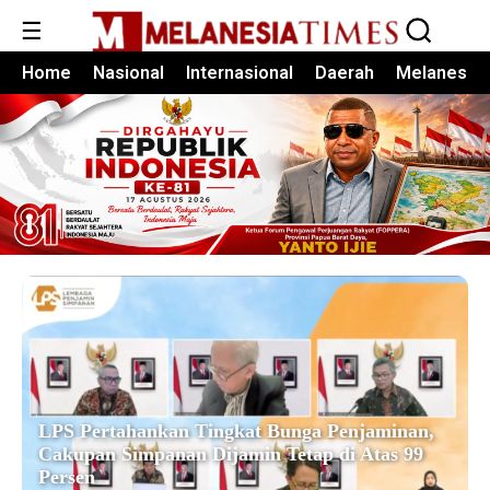
☰
Home
Nasional
Internasional
Daerah
Melanesia
LPS Pertahankan Tingkat Bunga Penjaminan,
Cakupan Simpanan Dijamin Tetap di Atas 99
Persen