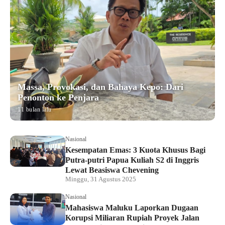
Massa, Provokasi, dan Bahaya Kepo: Dari
Penonton ke Penjara
11 bulan lalu
Nasional
Kesempatan Emas: 3 Kuota Khusus Bagi
Putra-putri Papua Kuliah S2 di Inggris
Lewat Beasiswa Chevening
Minggu, 31 Agustus 2025
Nasional
Mahasiswa Maluku Laporkan Dugaan
Korupsi Miliaran Rupiah Proyek Jalan