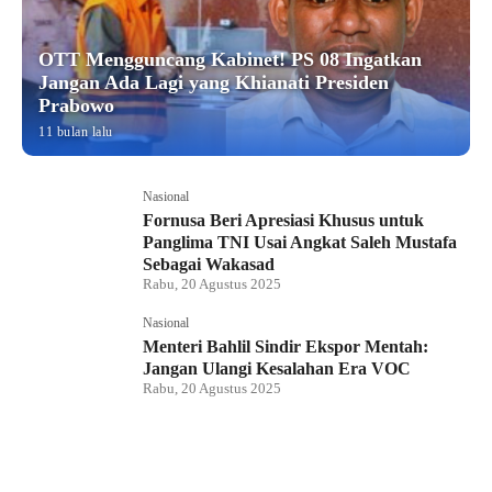
OTT Mengguncang Kabinet! PS 08 Ingatkan
Jangan Ada Lagi yang Khianati Presiden
Prabowo
11 bulan lalu
Nasional
Fornusa Beri Apresiasi Khusus untuk
Panglima TNI Usai Angkat Saleh Mustafa
Sebagai Wakasad
Rabu, 20 Agustus 2025
Nasional
Menteri Bahlil Sindir Ekspor Mentah:
Jangan Ulangi Kesalahan Era VOC
Rabu, 20 Agustus 2025
Nasional
Polemik HighScope Rancamaya, Kuasa
Hukum : Bareskrim Harus Menindak