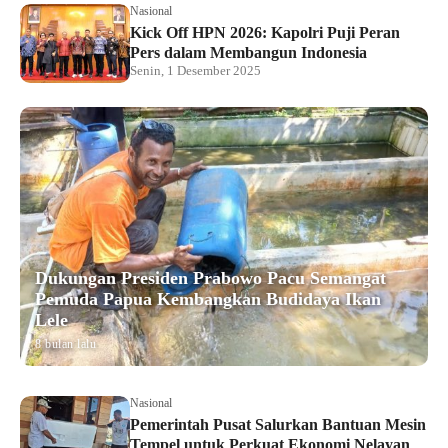
Nasional
Kick Off HPN 2026: Kapolri Puji Peran
Pers dalam Membangun Indonesia
Senin, 1 Desember 2025
Dukungan Presiden Prabowo Pacu Semangat
Pemuda Papua Kembangkan Budidaya Ikan
Lele
8 bulan lalu
Nasional
Pemerintah Pusat Salurkan Bantuan Mesin
Tempel untuk Perkuat Ekonomi Nelayan