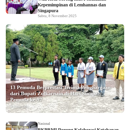
Kepemimpinan di Lemhannas dan
Singapura
Sabtu, 8 November 2025
13 Pemuda Berprestasi Terima Penghargaan
dari Bupati Zulkarnain di Hari Sumpah
Pemuda ke-97
9 bulan lalu
Nasional
BKPRMI Dorong Kolaborasi Ketahanan