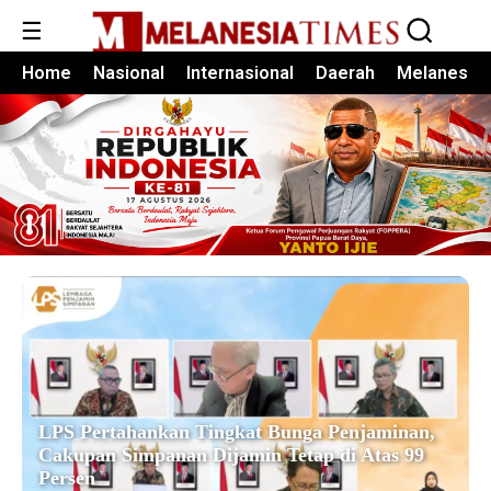
☰
Home
Nasional
Internasional
Daerah
Melanesia
LPS Pertahankan Tingkat Bunga Penjaminan,
Cakupan Simpanan Dijamin Tetap di Atas 99
Persen