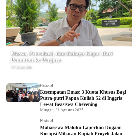
Massa, Provokasi, dan Bahaya Kepo: Dari
Penonton ke Penjara
11 bulan lalu
Nasional
Kesempatan Emas: 3 Kuota Khusus Bagi
Putra-putri Papua Kuliah S2 di Inggris
Lewat Beasiswa Chevening
Minggu, 31 Agustus 2025
Nasional
Mahasiswa Maluku Laporkan Dugaan
Korupsi Miliaran Rupiah Proyek Jalan