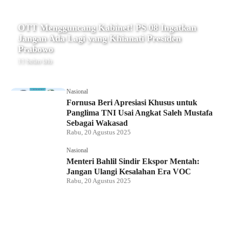
OTT Mengguncang Kabinet! PS 08 Ingatkan
Jangan Ada Lagi yang Khianati Presiden
Prabowo
11 bulan lalu
Nasional
Fornusa Beri Apresiasi Khusus untuk
Panglima TNI Usai Angkat Saleh Mustafa
Sebagai Wakasad
Rabu, 20 Agustus 2025
Nasional
Menteri Bahlil Sindir Ekspor Mentah:
Jangan Ulangi Kesalahan Era VOC
Rabu, 20 Agustus 2025
Nasional
Polemik HighScope Rancamaya, Kuasa
Hukum : Bareskrim Harus Menindak