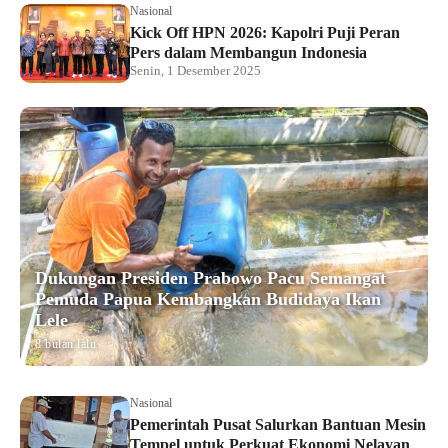
Nasional
Kick Off HPN 2026: Kapolri Puji Peran
Pers dalam Membangun Indonesia
Senin, 1 Desember 2025
Dukungan Presiden Prabowo Pacu Semangat
Pemuda Papua Kembangkan Budidaya Ikan
Lele
8 bulan lalu
Nasional
Pemerintah Pusat Salurkan Bantuan Mesin
Tempel untuk Perkuat Ekonomi Nelayan