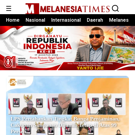
☰
Home
Nasional
Internasional
Daerah
Melanesia
LPS Pertahankan Tingkat Bunga Penjaminan,
Cakupan Simpanan Dijamin Tetap di Atas 99
Persen