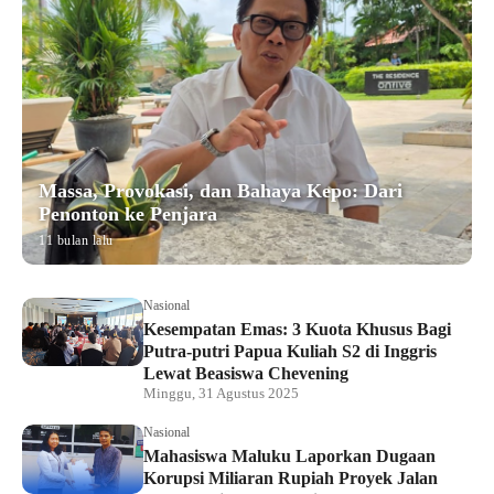
Massa, Provokasi, dan Bahaya Kepo: Dari
Penonton ke Penjara
11 bulan lalu
Nasional
Kesempatan Emas: 3 Kuota Khusus Bagi
Putra-putri Papua Kuliah S2 di Inggris
Lewat Beasiswa Chevening
Minggu, 31 Agustus 2025
Nasional
Mahasiswa Maluku Laporkan Dugaan
Korupsi Miliaran Rupiah Proyek Jalan