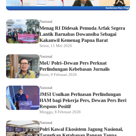
1 bulan lalu
Nasional
Menag RI Didesak Pemuda Arfak Segera
Lantik Barnabas Dowansiba Sebagai
Kakanwil Kemenag Papua Barat
Senin, 11 Mei 2026
Nasional
MoU Polri–Dewan Pers Perkuat
Perlindungan Kebebasan Jurnalis
Senin, 9 Februari 2026
Nasional
JMSI Usulkan Perluasan Perlindungan
HAM bagi Pekerja Pers, Dewan Pers Beri
Respons Positif
Minggu, 8 Februari 2026
Nasional
Polri Kawal Ekosistem Jagung Nasional,
Targetkan Ketahanan Pangan Tanpa