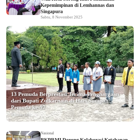
Kepemimpinan di Lemhannas dan
Singapura
Sabtu, 8 November 2025
13 Pemuda Berprestasi Terima Penghargaan
dari Bupati Zulkarnain di Hari Sumpah
Pemuda ke-97
9 bulan lalu
Nasional
BKPRMI Dorong Kolaborasi Ketahanan