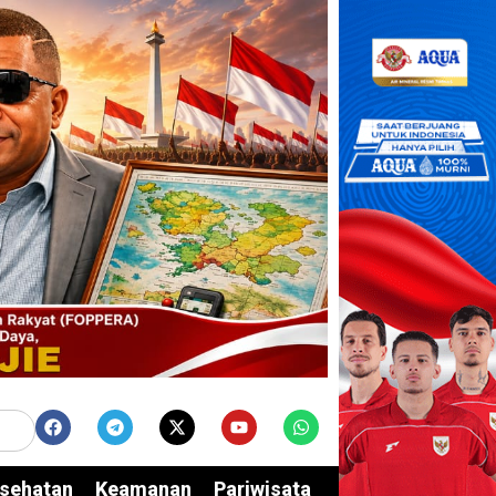
sehatan
Keamanan
Pariwisata
Edukasi
Opini