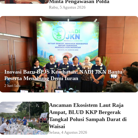
Minta Pengawasan Polda
Rabu, 5 Agustus 2026
Inovasi Baru BPJS Kesehatan: NADI JKN Bantu
Peserta Menabung Demi Iuran
2 hari lalu
Ancaman Ekosistem Laut Raja
Ampat, BLUD KKP Bergerak
Tangkal Polusi Sampah Darat di
Waisai
Selasa, 4 Agustus 2026