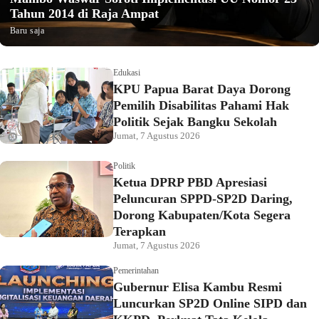
Tahun 2014 di Raja Ampat
Baru saja
Edukasi
KPU Papua Barat Daya Dorong
Pemilih Disabilitas Pahami Hak
Politik Sejak Bangku Sekolah
Jumat, 7 Agustus 2026
Politik
Ketua DPRP PBD Apresiasi
Peluncuran SPPD-SP2D Daring,
Dorong Kabupaten/Kota Segera
Terapkan
Jumat, 7 Agustus 2026
Pemerintahan
Gubernur Elisa Kambu Resmi
Luncurkan SP2D Online SIPD dan