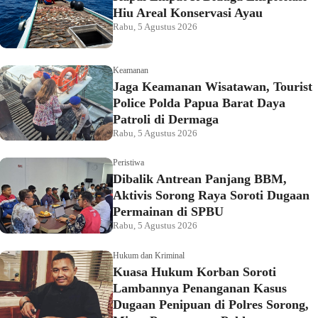
Hiu Areal Konservasi Ayau
Rabu, 5 Agustus 2026
Keamanan
Jaga Keamanan Wisatawan, Tourist
Police Polda Papua Barat Daya
Patroli di Dermaga
Rabu, 5 Agustus 2026
Peristiwa
Dibalik Antrean Panjang BBM,
Aktivis Sorong Raya Soroti Dugaan
Permainan di SPBU
Rabu, 5 Agustus 2026
Hukum dan Kriminal
Kuasa Hukum Korban Soroti
Lambannya Penanganan Kasus
Dugaan Penipuan di Polres Sorong,