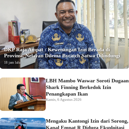
DKP Raja Ampat : Kewenangan Izin Berada di
Provinsi, Nelayan Dilema Bycatch Satwa Dilindungi
18 jam lalu
LBH Mambo Waswar Soroti Dugaan
Shark Finning Berkedok Izin
Penangkapan Ikan
Kamis, 6 Agustus 2026
Mengaku Kantongi Izin dari Sorong,
Kapal Empat R Diduga Eksploitasi