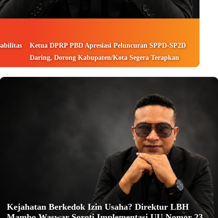
bilitas
Ketua DPRP PBD Apresiasi Peluncuran SPPD-SP2D
Daring, Dorong Kabupaten/Kota Segera Terapkan
Kejahatan Berkedok Izin Usaha? Direktur LBH
Mambo Waswar Soroti Implementasi UU Nomor 23