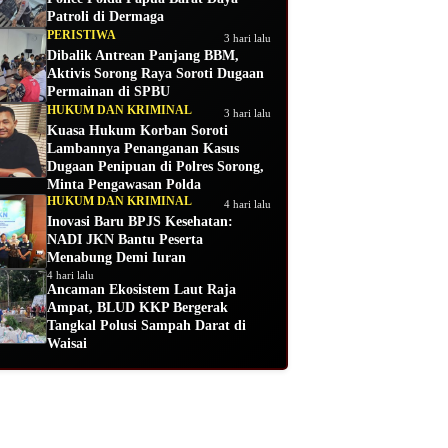
Patroli di Dermaga
PERISTIWA
3 hari lalu
Dibalik Antrean Panjang BBM,
Aktivis Sorong Raya Soroti Dugaan
Permainan di SPBU
HUKUM DAN KRIMINAL
3 hari lalu
Kuasa Hukum Korban Soroti
Lambannya Penanganan Kasus
Dugaan Penipuan di Polres Sorong,
Minta Pengawasan Polda
HUKUM DAN KRIMINAL
4 hari lalu
Inovasi Baru BPJS Kesehatan:
NADI JKN Bantu Peserta
Menabung Demi Iuran
4 hari lalu
Ancaman Ekosistem Laut Raja
Ampat, BLUD KKP Bergerak
Tangkal Polusi Sampah Darat di
Waisai