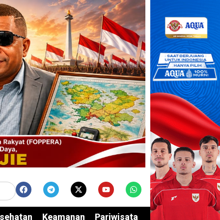
sehatan
Keamanan
Pariwisata
Edukasi
Opini