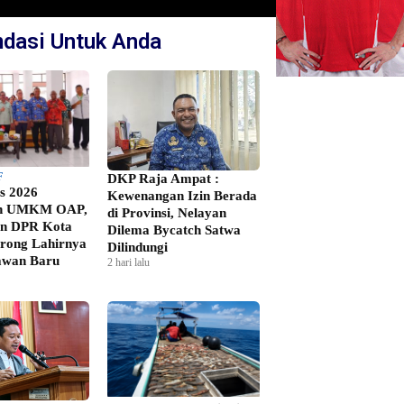
dasi Untuk Anda
F
DKP Raja Ampat :
s 2026
Kewenangan Izin Berada
h UMKM OAP,
di Provinsi, Nelayan
an DPR Kota
Dilema Bycatch Satwa
rong Lahirnya
Dilindungi
awan Baru
2 hari lalu