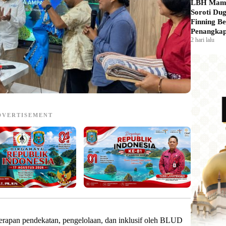
LBH Mam
Soroti Du
Finning Be
Penangkap
2 hari lalu
DVERTISEMENT
rapan pendekatan, pengelolaan, dan inklusif oleh BLUD