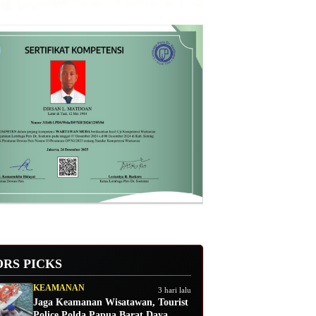
ORS PICKS
KEAMANAN
3 hari lalu
Jaga Keamanan Wisatawan, Tourist
Police Polda Papua Barat Daya