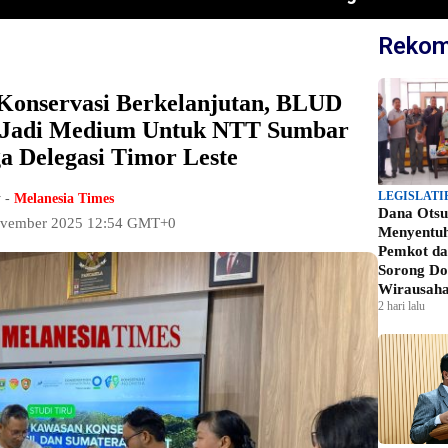
Rekom
Konservasi Berkelanjutan, BLUD
Jadi Medium Untuk NTT Sumbar
 Delegasi Timor Leste
LEGISLATI
 -
Melanesia Times
Dana Otsu
ovember 2025 12:54 GMT+0
Menyentu
Pemkot d
Sorong Do
Wirausah
2 hari lalu