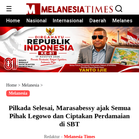
☰
Home
Nasional
Internasional
Daerah
Melanesia
Home
>
Melanesia
>
Melanesia
Pilkada Selesai, Marasabessy ajak Semua
Pihak Legowo dan Ciptakan Perdamaian
di SBT
Redaktur -
Melanesia Times