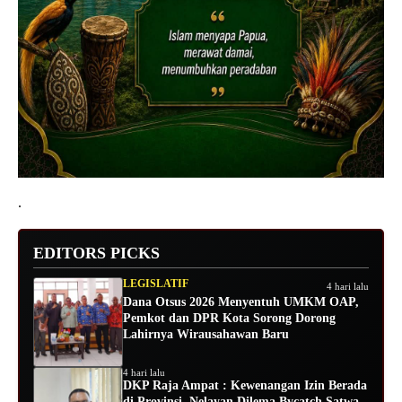
.
EDITORS PICKS
LEGISLATIF
4 hari lalu
Dana Otsus 2026 Menyentuh UMKM OAP,
Pemkot dan DPR Kota Sorong Dorong
Lahirnya Wirausahawan Baru
4 hari lalu
DKP Raja Ampat : Kewenangan Izin Berada
di Provinsi, Nelayan Dilema Bycatch Satwa