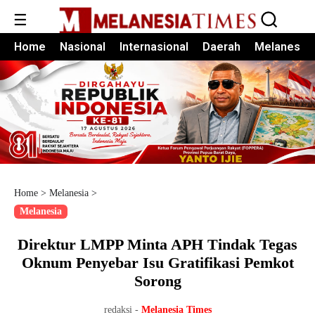
☰
Home
Nasional
Internasional
Daerah
Melanesia
Home
>
Melanesia
>
Melanesia
Direktur LMPP Minta APH Tindak Tegas
Oknum Penyebar Isu Gratifikasi Pemkot
Sorong
redaksi -
Melanesia Times