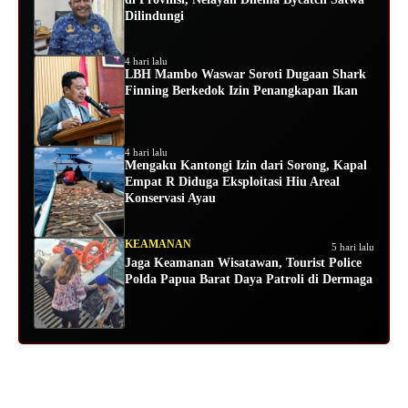
Dilindungi
4 hari lalu
LBH Mambo Waswar Soroti Dugaan Shark
Finning Berkedok Izin Penangkapan Ikan
4 hari lalu
Mengaku Kantongi Izin dari Sorong, Kapal
Empat R Diduga Eksploitasi Hiu Areal
Konservasi Ayau
KEAMANAN
5 hari lalu
Jaga Keamanan Wisatawan, Tourist Police
Polda Papua Barat Daya Patroli di Dermaga