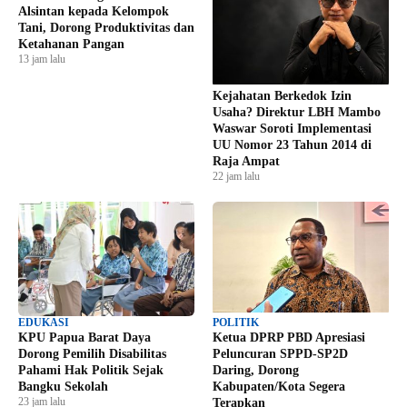
Alsintan kepada Kelompok
Tani, Dorong Produktivitas dan
Ketahanan Pangan
13 jam lalu
Kejahatan Berkedok Izin
Usaha? Direktur LBH Mambo
Waswar Soroti Implementasi
UU Nomor 23 Tahun 2014 di
Raja Ampat
22 jam lalu
EDUKASI
POLITIK
KPU Papua Barat Daya
Ketua DPRP PBD Apresiasi
Dorong Pemilih Disabilitas
Peluncuran SPPD-SP2D
Pahami Hak Politik Sejak
Daring, Dorong
Bangku Sekolah
Kabupaten/Kota Segera
23 jam lalu
Terapkan