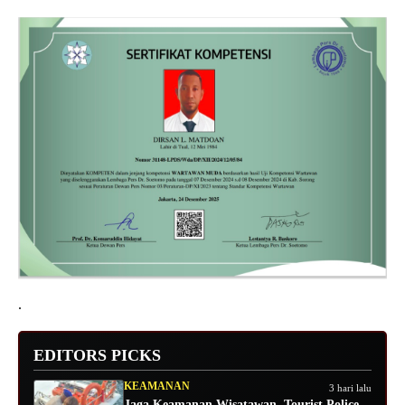
.
EDITORS PICKS
KEAMANAN
3 hari lalu
Jaga Keamanan Wisatawan, Tourist Police