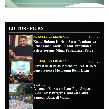
.
EDITORS PICKS
HUKUM DAN KRIMINAL
2 hari lalu
Kuasa Hukum Korban Soroti Lambannya
Penanganan Kasus Dugaan Penipuan di
Polres Sorong, Minta Pengawasan Polda
HUKUM DAN KRIMINAL
3 hari lalu
Inovasi Baru BPJS Kesehatan: NADI JKN
Bantu Peserta Menabung Demi Iuran
3 hari lalu
Ancaman Ekosistem Laut Raja Ampat,
BLUD KKP Bergerak Tangkal Polusi
Sampah Darat di Waisai