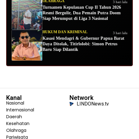
OLAHRAGA
3 hari lalu
Turnamen Kepulauan Cup II Tahun 2026
Resmi Bergulir, Dua Pemain Putra Doom
Siap Merumput di Liga 3 Nasional
HUKUM DAN KRIMINAL
3 hari lalu
Kasasi Mendagri & Gubernur Papua Barat
Daya Ditolak, Titirlolobi: Simon Petrus
Baru Siap Dilantik
Kanal
Network
Nasional
LINDONews.tv
Internasional
Daerah
Kesehatan
Olahraga
Pariwisata